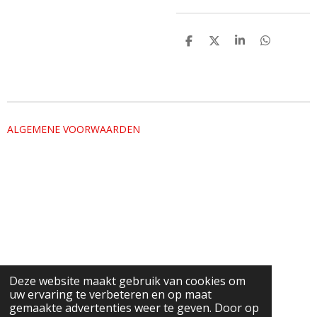
D
D
S
D
e
e
h
e
l
e
a
l
e
l
r
e
n
e
n
ALGEMENE VOORWAARDEN
Deze website maakt gebruik van cookies om
uw ervaring te verbeteren en op maat
gemaakte advertenties weer te geven. Door op