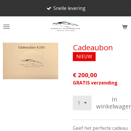
Ga
Snelle levering
direct
naar
de
hoofdinhoud
Cadeaubon
NIEUW
€ 200,00
GRATIS verzending
In
winkelwage
Geef het perfecte cadeau