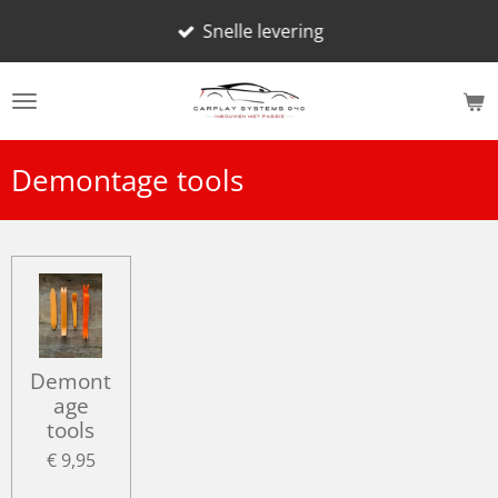
Ga
Snelle levering
direct
naar
de
hoofdinhoud
Demontage tools
Demont
age
tools
€ 9,95