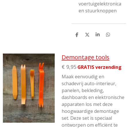
voertuigelektronica
en stuurknoppen
D
D
S
D
e
e
h
e
l
e
a
l
e
l
r
e
n
e
n
Demontage tools
€ 9,95
GRATIS verzending
Maak eenvoudig en
schadevrij auto-interieur,
panelen, bekleding,
dashboards en elektronische
apparaten los met deze
hoogwaardige demontage
set
. Deze set is speciaal
ontworpen om efficiënt te