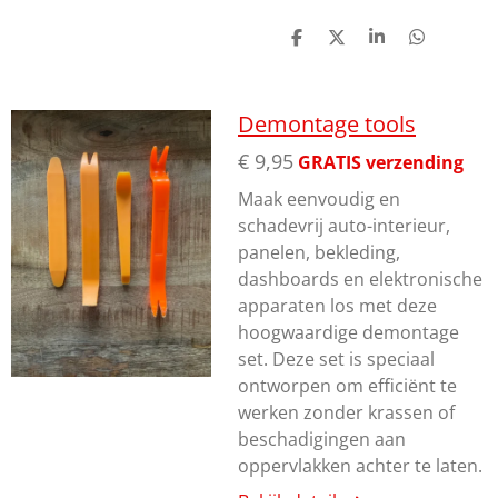
D
D
S
D
e
e
h
e
l
e
a
l
e
l
r
e
n
e
n
Demontage tools
€ 9,95
GRATIS verzending
Maak eenvoudig en
schadevrij auto-interieur,
panelen, bekleding,
dashboards en elektronische
apparaten los met deze
hoogwaardige demontage
set
. Deze set is speciaal
ontworpen om efficiënt te
werken zonder krassen of
beschadigingen aan
oppervlakken achter te laten.