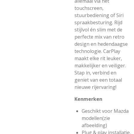
allemaal via het
touchscreen,
stuurbediening of Siri
spraakbesturing. Rijd
stijlvol én slim met de
perfecte mix van retro
design en hedendaagse
technologie. CarPlay
maakt elke rit leuker,
makkelijker en veiliger.
Stap in, verbind en
geniet van een totaal
nieuwe rijervaring!
Kenmerken
Geschikt voor Mazda
modellen(zie
afbeelding)
Plug & play installatie,