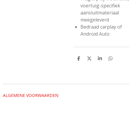
voertuig-specifiek
aansluitmateriaal
meegeleverd
Bedraad carplay of
Android Auto
D
D
S
D
e
e
h
e
l
e
a
l
e
l
r
e
n
e
n
ALGEMENE VOORWAARDEN